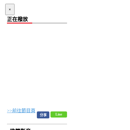
×
正在撥放
>>前往節目頁
Line
分享