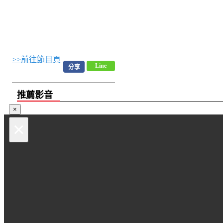
>>前往節目頁
Line
分享
推薦影音
×
×