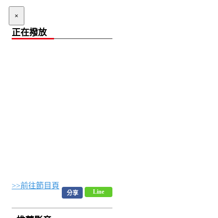
×
正在撥放
>>前往節目頁
Line
分享