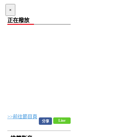
×
正在撥放
>>前往節目頁
Line
分享