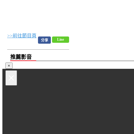
>>前往節目頁
Line
分享
推薦影音
×
×