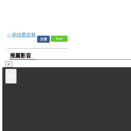
>>前往節目頁
Line
分享
推薦影音
×
×