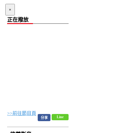
×
正在撥放
>>前往節目頁
Line
分享