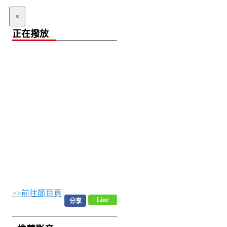
×
正在撥放
>>前往節目頁
Line
分享