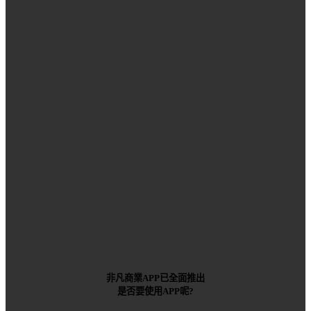
非凡商業APP已全面推出
是否要使用APP呢?