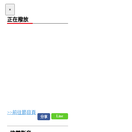
×
正在撥放
>>前往節目頁
Line
分享