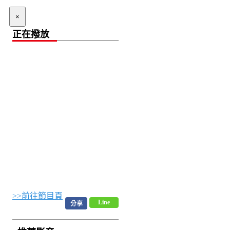
×
正在撥放
>>前往節目頁
Line
分享