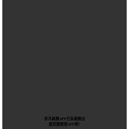
非凡商業APP已全面推出
是否要使用APP呢?