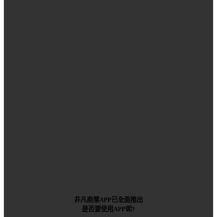
非凡商業APP已全面推出
是否要使用APP呢?