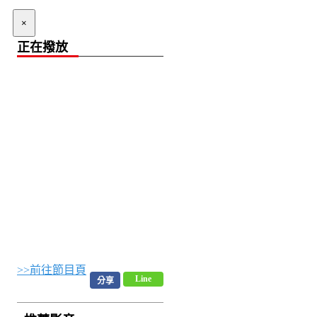
×
正在撥放
>>前往節目頁
Line
分享